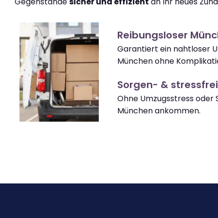
Gegenstände
sicher und effizient
an Ihr neues Zuha
Reibungsloser Mün
Garantiert ein nahtloser 
München ohne Komplikati
Sorgen- & stressfrei
Ohne Umzugsstress oder S
München ankommen.