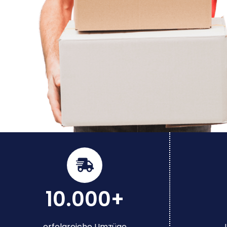
10.000+
erfolgreiche Umzüge
J