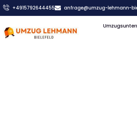
Zum
+4915792644455
anfrage@umzug-lehmann-biel
Inhalt
springen
Umzugsuntern
Günstiger München Umzug
Umzug Biel
München