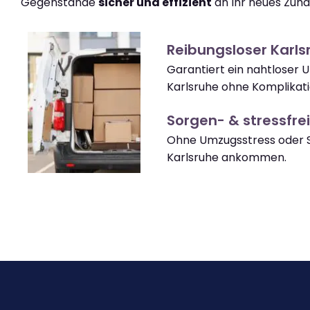
Gegenstände
sicher und effizient
an Ihr neues Zuha
Reibungsloser Karl
Garantiert ein nahtloser 
Karlsruhe ohne Komplikat
Sorgen- & stressfrei
Ohne Umzugsstress oder S
Karlsruhe ankommen.