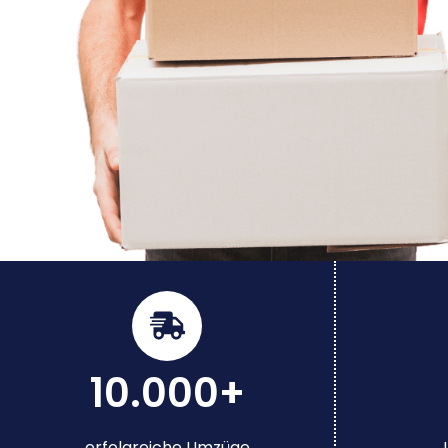
10.000+
erfolgreiche Umzüge
J