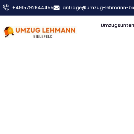
Zum
+4915792644455
anfrage@umzug-lehmann-biel
Inhalt
springen
Umzugsuntern
Günstiger Karlsruhe Umzug
Umzug Biel
Karlsruhe