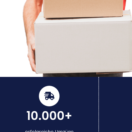
10.000+
erfolgreiche Umzüge
J