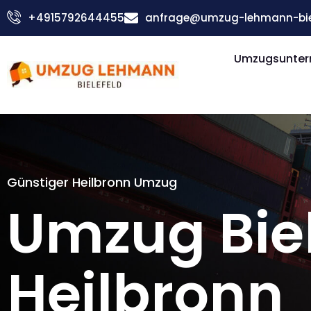
Zum
+4915792644455
anfrage@umzug-lehmann-biel
Inhalt
springen
Umzugsuntern
Günstiger Heilbronn Umzug
Umzug Biel
Heilbronn