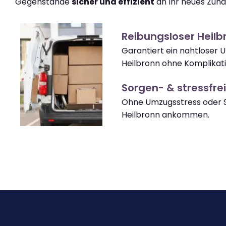
Gegenstände
sicher und effizient
an Ihr neues Zuha
Reibungsloser Heil
Garantiert ein nahtloser 
Heilbronn ohne Komplikat
Sorgen- & stressfrei
Ohne Umzugsstress oder S
Heilbronn ankommen.