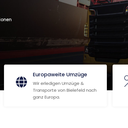
ionen
Europaweite Umzüge
Wir erledigen Umzüge &
Transporte von Bielefeld nach
ganz Europa.