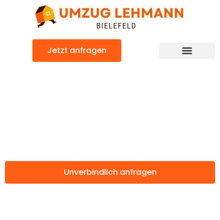
Zum
Inhalt
springen
Jetzt anfragen
Günstiger Salzgitter Umzug
Umzug Bielefeld
Salzgitter
Unverbindlich anfragen
Weitere Informationen