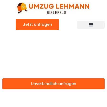
Zum
Inhalt
springen
Jetzt anfragen
Günstiger Solingen Umzug
Umzug Bielefeld
Solingen
Unverbindlich anfragen
Weitere Informationen