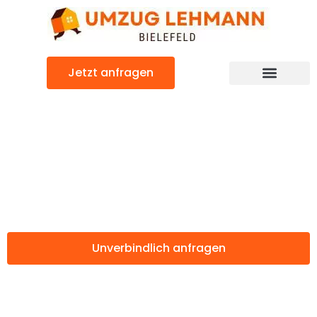
Zum
Inhalt
springen
Jetzt anfragen
Günstiger Paderborn Umzug
Umzug Bielefeld
Paderborn
Unverbindlich anfragen
Weitere Informationen