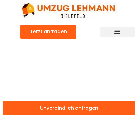
Zum
Inhalt
springen
Jetzt anfragen
Günstiger Gelsenkirchen Umzug
Umzug Bielefeld
Gelsenkirchen
Unverbindlich anfragen
Weitere Informationen